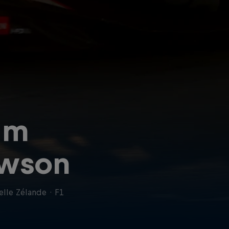
am
wson
elle Zélande
·
F1