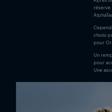
Après u
réserve
AlphaTau
Cependan
choisi p
pour Ora
Un remp
pour ac
Une asce