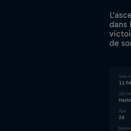
L'asc
dans 
victo
de so
Date d
11 Fé
LIEU 
Hasti
Âge
24
Nationa