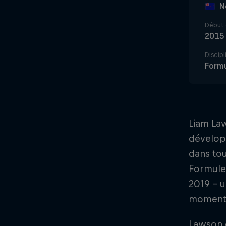
N
Début 
2015
Discipl
Formu
Liam Law
développ
dans tou
Formule 
2019 - u
moment-
Lawson e