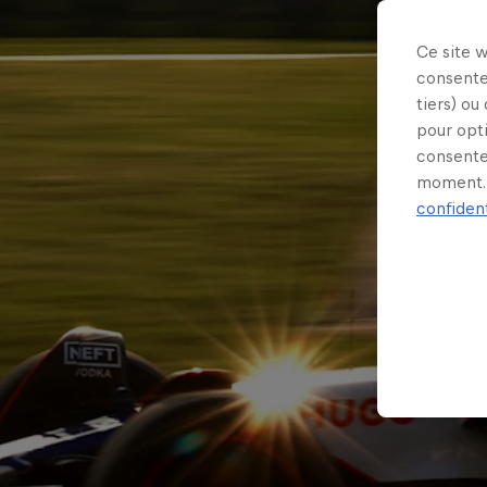
Ce site 
consente
tiers) ou
pour opt
consente
moment. 
confident