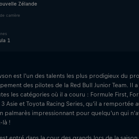
ouvelle Zélande
de carrière
ines
la 1
son est l'un des talents les plus prodigieux du 
ement des pilotes de la Red Bull Junior Team. Il 
tes les catégories où il a couru : Formule First, F
3 Asie et Toyota Racing Series, qu'il a remportée 
n palmarès impressionnant pour quelqu'un qui n'av
là !
st entré dans la cour des grands lors de la saison 2