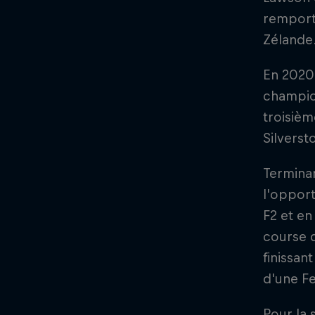
remporté
Zélande
En 2020,
champion
troisièm
Silverst
Terminan
l'opport
F2 et en
course d
finissan
d'une Fe
Pour la 