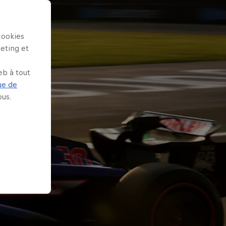
cookies
keting et
eb à tout
ue de
us.