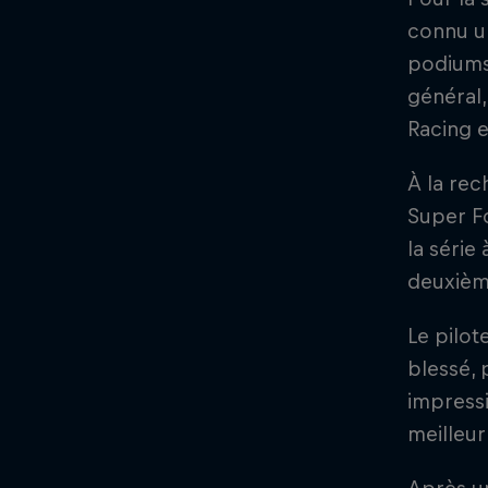
connu u
podiums 
général,
Racing e
À la re
Super Fo
la série
deuxièm
Le pilot
blessé, 
impressi
meilleur