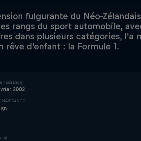
ension fulgurante du Néo-Zélandai
les rangs du sport automobile, av
ires dans plusieurs catégories, l'
n rêve d'enfant : la Formule 1.
e naissance
vrier 2002
DE NAISSANCE
ngs
lité