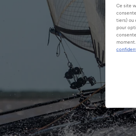
Ce site 
consente
tiers) ou
pour opt
consente
moment. 
confident