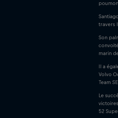
poumon
Santiago
travers 
Son pal
convoité
marin de
Il a éga
Volvo Oc
Team SE
Le succè
victoire
52 Super