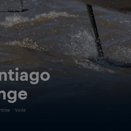
ntiago
nge
ntine
·
Voile