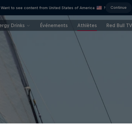
Continue
Want to see content from United States of America
?
ergy Drinks
Événements
Athlètes
Red Bull T