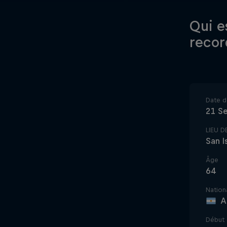
Qui e
recor
Date d
21 S
LIEU 
San I
Âge
64
Nationa
A
Début 