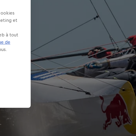
cookies
keting et
eb à tout
ue de
us.