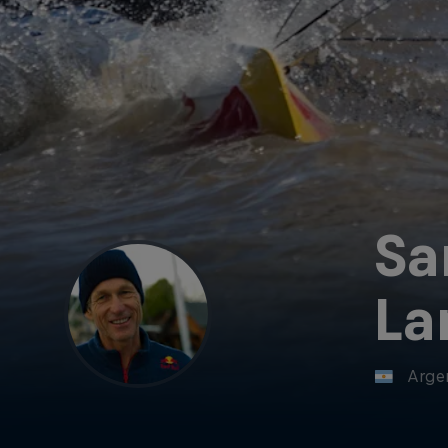
Sa
La
Arge