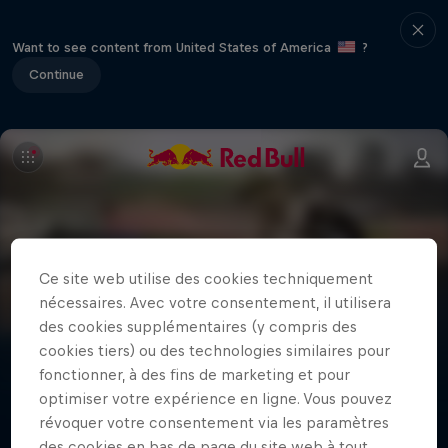
Want to see content from United States of America
?
Continue
Ce site web utilise des cookies techniquement
Athlètes
nécessaires. Avec votre consentement, il utilisera
des cookies supplémentaires (y compris des
Infos, histoires, stats, palmarès : faites connaissance
cookies tiers) ou des technologies similaires pour
avec les athlètes du monde de Red Bull.
fonctionner, à des fins de marketing et pour
optimiser votre expérience en ligne. Vous pouvez
révoquer votre consentement via les paramètres
des cookies en bas de page du site web à tout