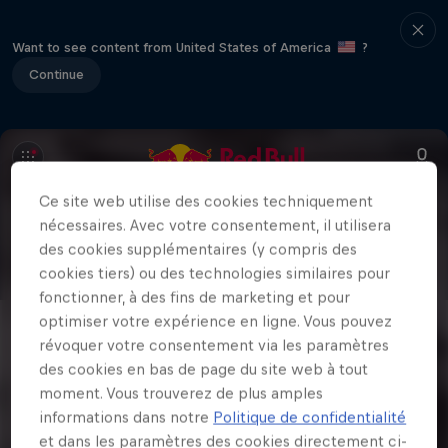
Want to see content from United States of America
?
Continue
Ce site web utilise des cookies techniquement
nécessaires. Avec votre consentement, il utilisera
des cookies supplémentaires (y compris des
cookies tiers) ou des technologies similaires pour
fonctionner, à des fins de marketing et pour
optimiser votre expérience en ligne. Vous pouvez
révoquer votre consentement via les paramètres
des cookies en bas de page du site web à tout
moment. Vous trouverez de plus amples
informations dans notre
Politique de confidentialité
et dans les paramètres des cookies directement ci-