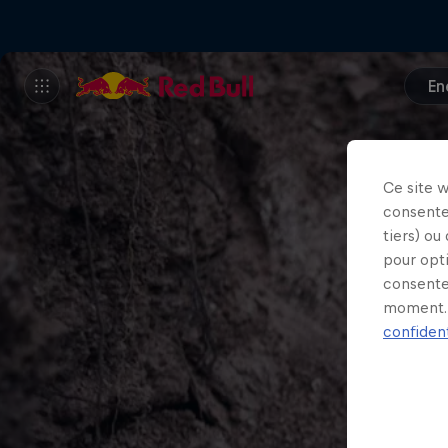
En
Ce site 
consente
tiers) ou
pour opt
consente
moment. 
confident