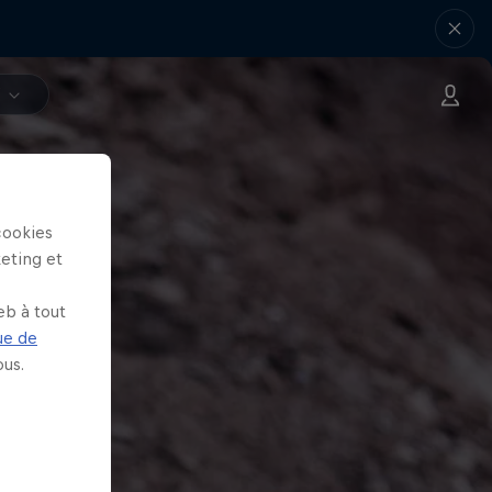
V
cookies
keting et
eb à tout
ue de
us.