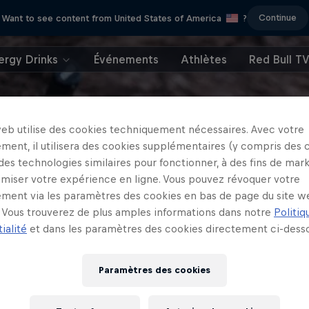
Continue
Want to see content from United States of America
?
ergy Drinks
Événements
Athlètes
Red Bull T
web utilise des cookies techniquement nécessaires. Avec votre
ment, il utilisera des cookies supplémentaires (y compris des 
 des technologies similaires pour fonctionner, à des fins de mar
imiser votre expérience en ligne. Vous pouvez révoquer votre
ment via les paramètres des cookies en bas de page du site w
Vous trouverez de plus amples informations dans notre
Politiq
ialité
et dans les paramètres des cookies directement ci-desso
Paramètres des cookies