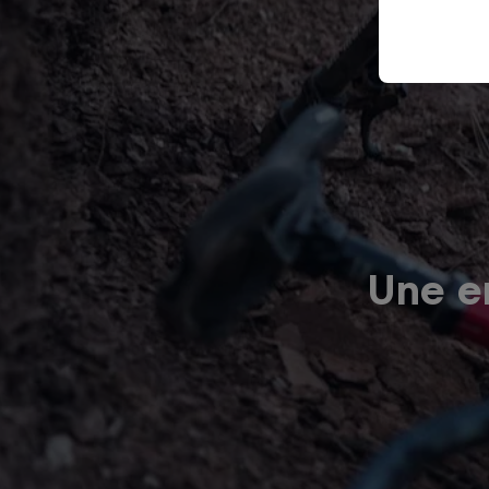
Une er