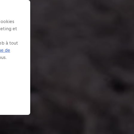
cookies
keting et
eb à tout
ue de
us.