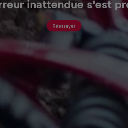
reur inattendue s'est pr
Réessayer