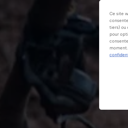
Ce site 
consente
tiers) ou
pour opt
consente
moment. 
confident