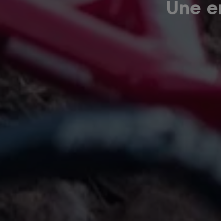
Une er