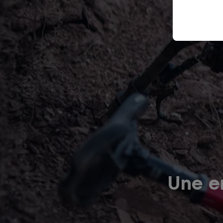
Une er