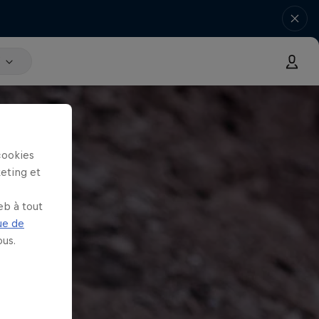
V
cookies
keting et
eb à tout
ue de
us.