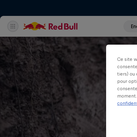
En
Ce site 
consente
tiers) ou
pour opt
consente
moment. 
confident