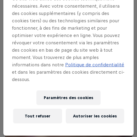
salles mythiques telles que le Roxy
nécessaires. Avec votre consentement, il utilisera
Theatre, l'Echo, El Rey, et Hollywood
des cookies supplémentaires (y compris des
Palladium, pour n'en citer que quelques-
cookies tiers) ou des technologies similaires pour
unes. Chaque soirée verra aussi se
fonctionner, à des fins de marketing et pour
produire des artistes à suivre, choisis par
optimiser votre expérience en ligne. Vous pouvez
révoquer votre consentement via les paramètres
les programmateurs estimés de Red Bull
des cookies en bas de page du site web à tout
Sound Select. Gardez l'oeil sur cette page
moment. Vous trouverez de plus amples
pour des news, des mises à jours, des
informations dans notre
Politique de confidentialité
photos et bien plus encore.
et dans les paramètres des cookies directement ci-
dessous.
Paramètres des cookies
Tout refuser
Autoriser les cookies