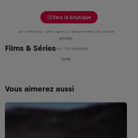
Vers la boutique
Red Bull Signature Series
Le meilleur des sports extrêmes de cette
année
Films & Séries
8 Saisons · 54 épisodes
SURF
Vous aimerez aussi