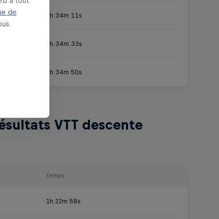
eb à tout
ue de
1h 34m 11s
us.
1h 34m 33s
1h 34m 50s
ésultats VTT descente
Temps
1h 22m 58s