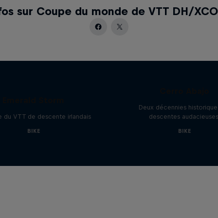
nfos sur Coupe du monde de VTT DH/XCO
20 ans de Red Bull Val
Cerro Abajo
Emerald Storm
Deux décennies historique
re du VTT de descente irlandais
descentes audacieuses
BIKE
BIKE