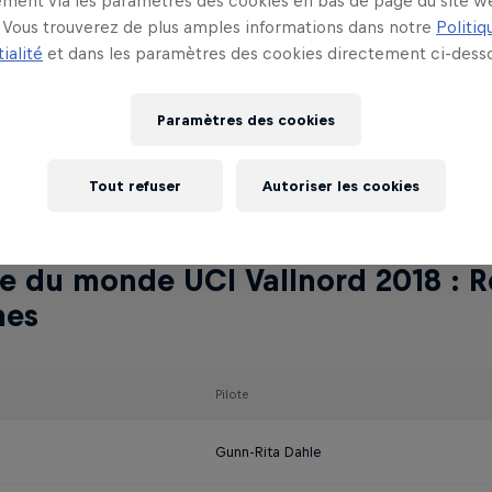
ment via les paramètres des cookies en bas de page du site w
Vous trouverez de plus amples informations dans notre
Politiq
Mathieu Van der Poel
ialité
et dans les paramètres des cookies directement ci-desso
Henrique Avancini
Paramètres des cookies
Jordan Sarrou
Tout refuser
Autoriser les cookies
 du monde UCI Vallnord 2018 : R
es
Pilote
Gunn-Rita Dahle