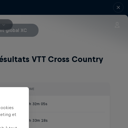
V
nt global XC
ésultats VTT Cross Country
TIME
1h 32m 05s
cookies
keting et
1h 33m 18s