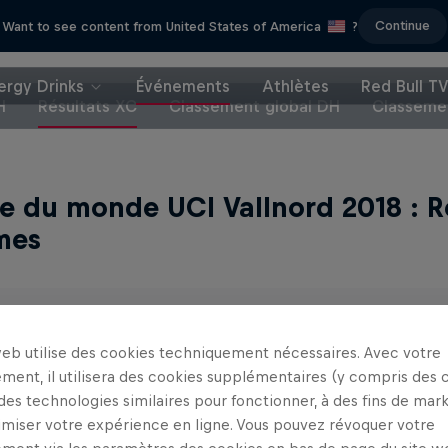
Continue
Want to see content from United States of America
?
ergy Drinks
Événements
Athlètes
Red Bull T
H
Résultats XC
Classement global DH
Classeme
 du monde UCI Vallnord 2018 : R
mes
RIDER
web utilise des cookies techniquement nécessaires. Avec votre
Gerhard Kerschbaumer
ment, il utilisera des cookies supplémentaires (y compris des 
 des technologies similaires pour fonctionner, à des fins de mar
Nino Schurter
imiser votre expérience en ligne. Vous pouvez révoquer votre