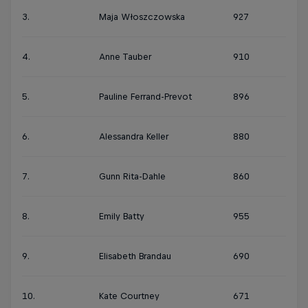
3.
Maja Włoszczowska
927
4.
Anne Tauber
910
5.
Pauline Ferrand-Prevot
896
6.
Alessandra Keller
880
7.
Gunn Rita-Dahle
860
8.
Emily Batty
955
9.
Elisabeth Brandau
690
10.
Kate Courtney
671