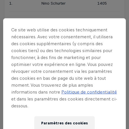
1.
Nino Schurter
1405
2.
Mathieu Van Der Poel
1080
Ce site web utilise des cookies techniquement
nécessaires. Avec votre consentement, il utilisera
3.
Henrique Avancini
861
des cookies supplémentaires (y compris des
cookies tiers) ou des technologies similaires pour
4.
Maxime Marotte
827
fonctionner, à des fins de marketing et pour
optimiser votre expérience en ligne. Vous pouvez
5.
Florian Vogel
777
révoquer votre consentement via les paramètres
des cookies en bas de page du site web à tout
moment. Vous trouverez de plus amples
6.
Gerhard Kerschbaumer
718
informations dans notre
Politique de confidentialité
et dans les paramètres des cookies directement ci-
7.
Lars Forster
656
dessous.
8.
Anton Cooper
631
Paramètres des cookies