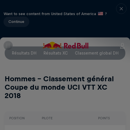
Want to see content from United States of America
?
Continue
Résultats DH
Résultats XC
Classement global DH
Cl
Hommes - Classement général
Coupe du monde UCI VTT XC
2018
POSITION
PILOTE
POINTS