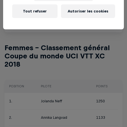
9.
Jordan Sarrou
626
Tout refuser
Autoriser les cookies
10.
Sam Gaze
617
Femmes - Classement général
Coupe du monde UCI VTT XC
2018
POSITION
PILOTE
POINTS
1.
Jolanda Neff
1250
2.
Annika Langvad
1133