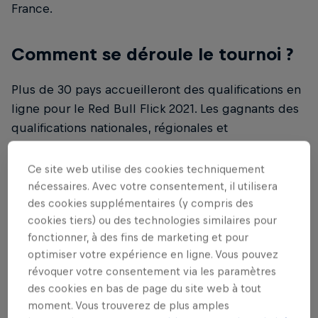
France.
Comment se déroule le tournoi ?
Plus de 30 pays accueilleront des qualifications en
ligne pour le Red Bull Flick 2021. Les gagnants des
qualifications nationales, régionales et
internationales obtiendront une place au Red Bull
Flick Invitational à Helsinki où ils affronteront
Ce site web utilise des cookies techniquement
d'autres vainqueurs et certains des meilleurs
nécessaires. Avec votre consentement, il utilisera
joueurs professionnels du monde.
des cookies supplémentaires (y compris des
cookies tiers) ou des technologies similaires pour
Les qualifications internationales sont ouvertes à
fonctionner, à des fins de marketing et pour
optimiser votre expérience en ligne. Vous pouvez
tout résident des régions de l'UE et de la CEI et se
révoquer votre consentement via les paramètres
dérouleront en élimination simple jusqu'à ce qu'un
des cookies en bas de page du site web à tout
duo l'emporte. Le duo gagnant de chacune des
moment. Vous trouverez de plus amples
huit épreuves qualificatives internationales se