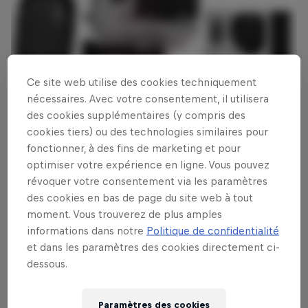
Ce site web utilise des cookies techniquement
nécessaires. Avec votre consentement, il utilisera
des cookies supplémentaires (y compris des
Ceci peut aussi vous intéresser
cookies tiers) ou des technologies similaires pour
fonctionner, à des fins de marketing et pour
Review : GoPro Hero 3
optimiser votre expérience en ligne. Vous pouvez
Black Edition
révoquer votre consentement via les paramètres
des cookies en bas de page du site web à tout
On cause GoPro. La nouvelle est plus légère, plus
moment. Vous trouverez de plus amples
petite et dix fois plus parfaite
informations dans notre
Politique de confidentialité
et dans les paramètres des cookies directement ci-
Temps de lecture estimé : 2 minutes
dessous.
Plus d'actualités
Paramètres des cookies