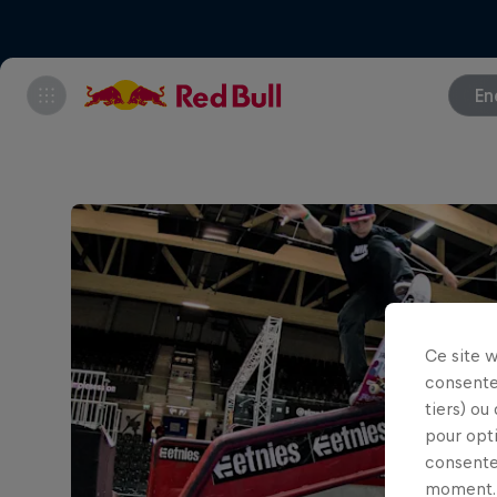
En
Ce site 
consente
tiers) ou
pour opt
consente
moment. 