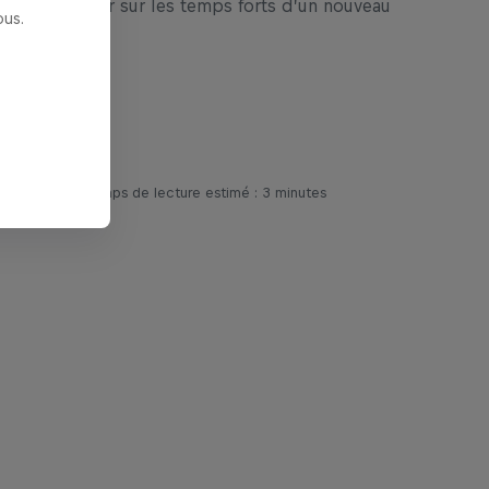
à Sakhir, retour sur les temps forts d’un nouveau
us.
’action !
ticle
Temps de lecture estimé : 3 minutes