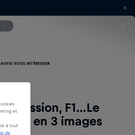
V
 aussi vous intéresser
le Session, F1…Le
cookies
keting et
k-end en 3 images
eb à tout
ue de