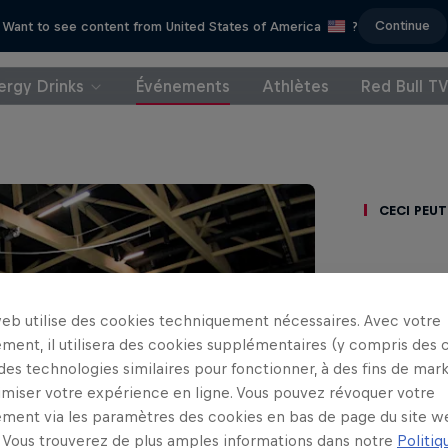
Continue
Want to see content from United States of America
?
ergy Drinks
Événements
Athlètes
Red Bull T
Ceci peut
web utilise des cookies techniquement nécessaires. Avec votre
Simp
ment, il utilisera des cookies supplémentaires (y compris des 
 des technologies similaires pour fonctionner, à des fins de mar
wee
imiser votre expérience en ligne. Vous pouvez révoquer votre
ment via les paramètres des cookies en bas de page du site w
Vous trouverez de plus amples informations dans notre
Politiq