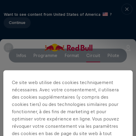
Want to see content from United States of America
?
Continue
Infos
Programme
Format
Circuit
Pilote
Ce site web utilise des cookies techniquement
Événements associés
nécessaires. Avec votre consentement, il utilisera
des cookies supplémentaires (y compris des
cookies tiers) ou des technologies similaires pour
fonctionner, à des fins de marketing et pour
optimiser votre expérience en ligne. Vous pouvez
révoquer votre consentement via les paramètres
des cookies en bas de page du site web à tout