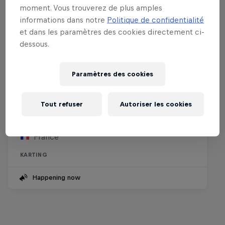
moment. Vous trouverez de plus amples
informations dans notre
Politique de confidentialité
et dans les paramètres des cookies directement ci-
dessous.
Paramètres des cookies
Red Bull Kart Fight
Tout refuser
Autoriser les cookies
1 Janvier – 30 Août 2026
France
KARTING
Happening now