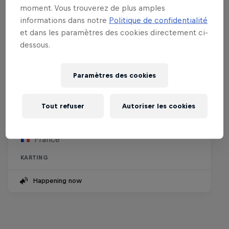
moment. Vous trouverez de plus amples
informations dans notre
Politique de confidentialité
et dans les paramètres des cookies directement ci-
dessous.
Paramètres des cookies
Red Bull Kart Fight
Tout refuser
Autoriser les cookies
1 Janvier – 30 Août 2026
France
KARTING
Happening now