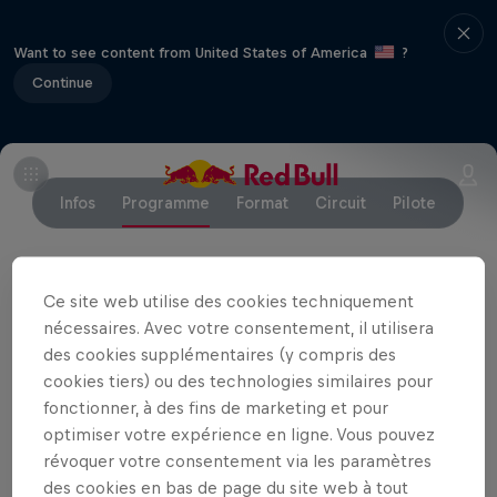
Want to see content from United States of America
?
Continue
Infos
Programme
Format
Circuit
Pilote
Ce site web utilise des cookies techniquement
Événements associés
nécessaires. Avec votre consentement, il utilisera
des cookies supplémentaires (y compris des
cookies tiers) ou des technologies similaires pour
fonctionner, à des fins de marketing et pour
optimiser votre expérience en ligne. Vous pouvez
révoquer votre consentement via les paramètres
des cookies en bas de page du site web à tout