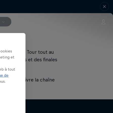
V
cookies
emier Padel Tour tout au
keting et
demi-finales et des finales
eb à tout
ue de
s pouvez suivre la chaîne
us.