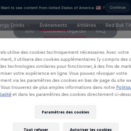
Continue
Want to see content from United States of America
?
ergy Drinks
Événements
Athlètes
Red Bull T
Info
Comment regarder
FAQ
web utilise des cookies techniquement nécessaires. Avec votre
ment, il utilisera des cookies supplémentaires (y compris des 
 TV propose des highlights de chaque étape du Pr
 des technologies similaires pour fonctionner, à des fins de mar
la saison 2024, dont ceux des quarts de finale, des 
imiser votre expérience en ligne. Vous pouvez révoquer votre
pétitions masculines comme féminines.
ment via les paramètres des cookies en bas de page du site w
Vous trouverez de plus amples informations dans notre
Politiq
rouver la rediffusion des étapes précédentes, vou
ialité
et dans les paramètres des cookies directement ci-desso
e de
Premier Padel
.
Paramètres des cookies
Tout refuser
Autoriser les cookies