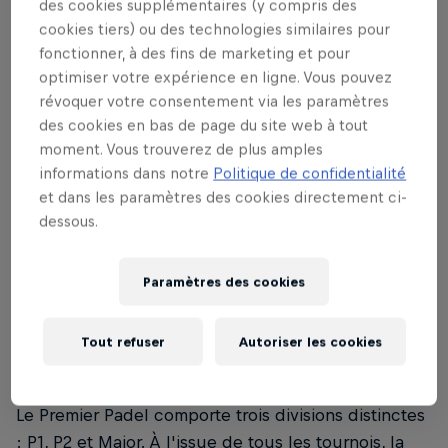
des cookies supplémentaires (y compris des
Internationale de Padel (FIP).
cookies tiers) ou des technologies similaires pour
fonctionner, à des fins de marketing et pour
Le Premier Padel suit les règles établies par la
optimiser votre expérience en ligne. Vous pouvez
Fédération Internationale de Padel (FIP). Pour
révoquer votre consentement via les paramètres
découvrir les règles du padel, lisez notre guide de
des cookies en bas de page du site web à tout
tout ce qu'il faut savoir
ici
.
moment. Vous trouverez de plus amples
informations dans notre
Politique de confidentialité
et dans les paramètres des cookies directement ci-
dessous.
02
Paramètres des cookies
Quelles sont les catégories
du Premier Padel ?
Tout refuser
Autoriser les cookies
Le Premier Padel comporte trois divisions distinctes
: P1, P2 et Major. À l'issue de tous les tournois, la