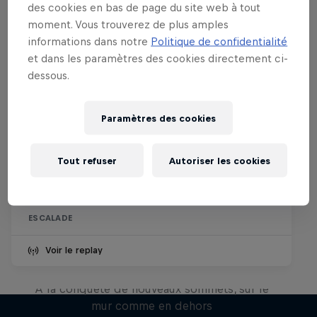
des cookies en bas de page du site web à tout
moment. Vous trouverez de plus amples
informations dans notre
Politique de confidentialité
et dans les paramètres des cookies directement ci-
dessous.
Paramètres des cookies
Pro Climbing League
Tout refuser
Autoriser les cookies
28 Février 2026
Londres, Royaume-Uni
ESCALADE
Voir le replay
Natural Heights
À la conquête de nouveaux sommets, sur le
mur comme en dehors