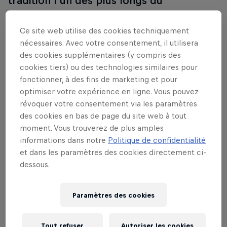
tradition l'un des plus longs du
calendrier.
Ce site web utilise des cookies techniquement
nécessaires. Avec votre consentement, il utilisera
Participent à cet événement
des cookies supplémentaires (y compris des
Andreas Mikkelsen
cookies tiers) ou des technologies similaires pour
Sébastien Ogier
Norvège
fonctionner, à des fins de marketing et pour
optimiser votre expérience en ligne. Vous pouvez
révoquer votre consentement via les paramètres
des cookies en bas de page du site web à tout
moment. Vous trouverez de plus amples
informations dans notre
Politique de confidentialité
et dans les paramètres des cookies directement ci-
dessous.
Paramètres des cookies
Tout refuser
Autoriser les cookies