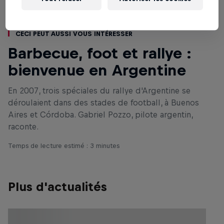
Ceci peut aussi vous intéresser
Barbecue, foot et rallye :
bienvenue en Argentine
En 2007, trois spéciales du rallye d'Argentine se
déroulaient dans des stades de football, à Buenos
Aires et Córdoba. Gabriel Pozzo, pilote argentin,
raconte.
Temps de lecture estimé : 3 minutes
Plus d'actualités