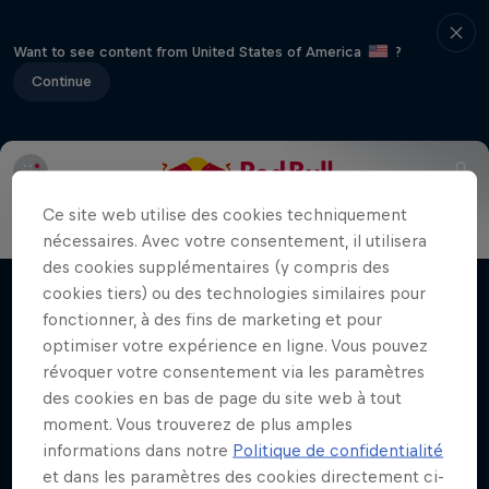
Want to see content from United States of America
?
Continue
Infos
Véhicules
Parcours
FAQ
Résultats et class
Daniel 'Chucky' Sanders:
Ce site web utilise des cookies techniquement
Seeing Double
nécessaires. Avec votre consentement, il utilisera
des cookies supplémentaires (y compris des
En quête d’un nouveau titre au Dakar et d’un
cookies tiers) ou des technologies similaires pour
Films & Séries
équilibre de vie
fonctionner, à des fins de marketing et pour
optimiser votre expérience en ligne. Vous pouvez
RALLYE
révoquer votre consentement via les paramètres
des cookies en bas de page du site web à tout
moment. Vous trouverez de plus amples
Vous aimerez aussi
informations dans notre
Politique de confidentialité
et dans les paramètres des cookies directement ci-