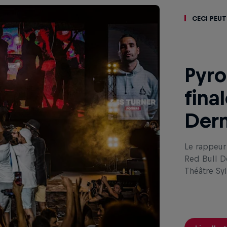
Ceci peut
Pyro
fina
Dern
Le rappeur
Red Bull De
Théâtre Syl