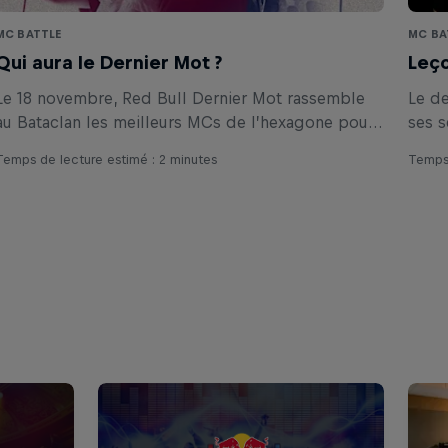
MC BATTLE
MC BA
Qui aura le Dernier Mot ?
Leço
Le 18 novembre, Red Bull Dernier Mot rassemble
Le de
au Bataclan les meilleurs MCs de l’hexagone pour
ses s
un battle d’un nouveau genre. Le but ? Avoir le
Temps de lecture estimé : 2 minutes
Temps 
dernier mot.