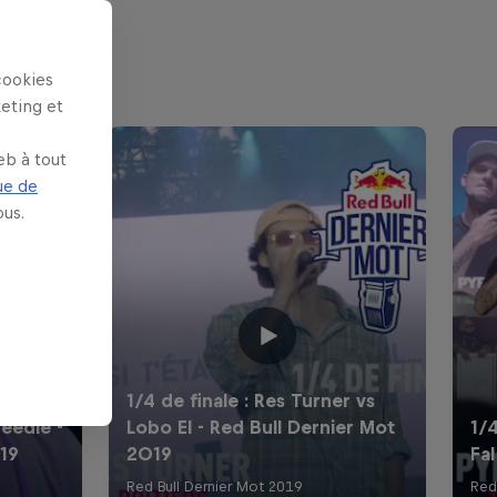
cookies
keting et
eb à tout
ue de
us.