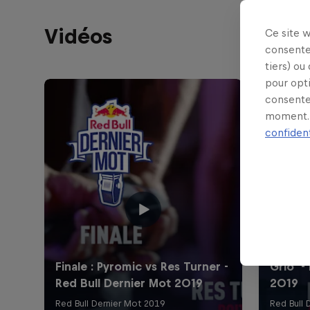
Vidéos
Ce site 
consente
tiers) ou
pour opt
consente
moment. 
confident