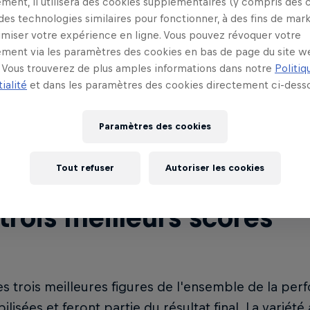
ment, il utilisera des cookies supplémentaires (y compris des 
teur + prise de risque
 des technologies similaires pour fonctionner, à des fins de mar
imiser votre expérience en ligne. Vous pouvez révoquer votre
ment via les paramètres des cookies en bas de page du site w
Vous trouverez de plus amples informations dans notre
Politiq
 facteurs doivent être combinés. Faible hauteur + p
ialité
et dans les paramètres des cookies directement ci-desso
rès grande hauteur + pas de prise de risque = scor
+ prise de risque = score élevé.
Paramètres des cookies
Tout refuser
Autoriser les cookies
trois meilleurs scores
es trois meilleures figures de l'ensemble de la pe
lisées et feront partie du résultat final. La variété 