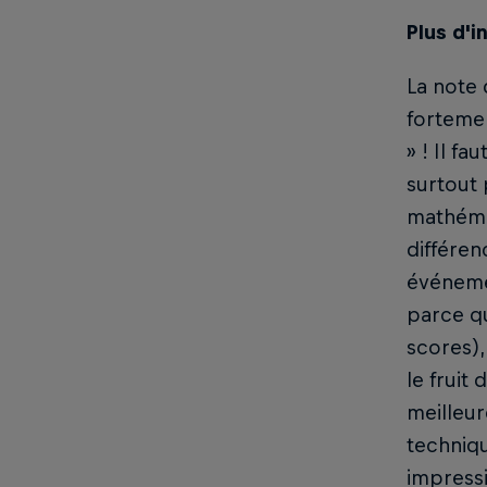
Plus d'i
La note 
fortemen
» ! Il f
surtout 
mathémat
différen
événemen
parce qu
scores),
le fruit
meilleur
techniqu
impressi