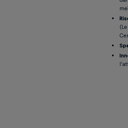
mei
Ris
(Le
Cer
Spe
Inn
l'a