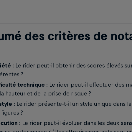
umé des critères de not
iété :
Le rider peut-il obtenir des scores élevés su
férentes ?
ficulté technique :
Le rider peut-il effectuer des
la hauteur et de la prise de risque ?
style :
Le rider présente-t-il un style unique dans l
 figures ?
cution :
Le rider peut-il évoluer dans les deux sens
s sa performance ? (Des atterrissages nets sont es