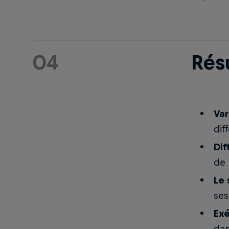
04
Rés
Var
dif
Dif
de 
Le 
ses
Exé
dan