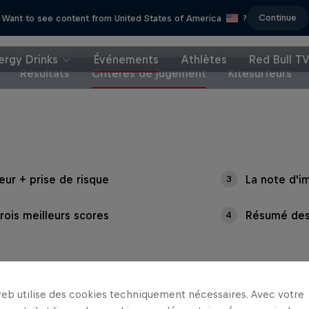
Continue
Want to see content from United States of America
?
ergy Drinks
Événements
Athlètes
Red Bull T
Résultats
Critères de jugement
Kitesurfeurs
eur + prise de risque
La note d'i
3
rois meilleurs scores
Résumé des 
4
web utilise des cookies techniquement nécessaires. Avec votre