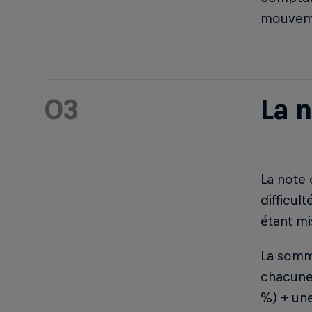
mouveme
03
La 
La note 
difficult
étant mi
La somme
chacune 
%) + une