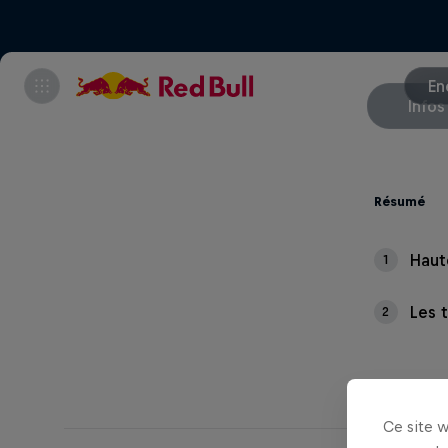
En
Infos
Résumé
Haut
1
Les t
2
Ce site 