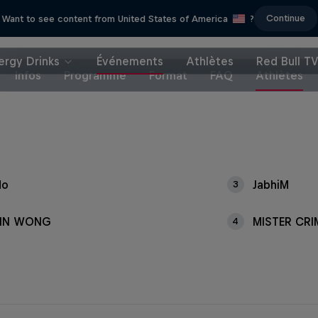
Continue
Want to see content from United States of America
?
ergy Drinks
Événements
Athlètes
Red Bull T
Infos
Programme
Format
FAQ
Athlètes
do
JabhiM
3
TIN WONG
MISTER CR
4