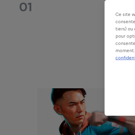
01
Tok
Ce site 
consente
tiers) ou
pour opt
consente
moment. 
confident