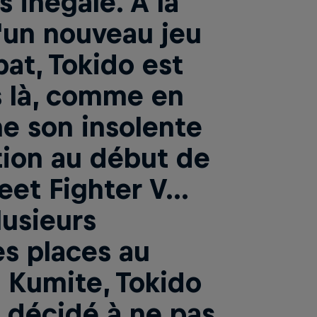
 inégalé. À la
d'un nouveau jeu
at, Tokido est
s là, comme en
e son insolente
ion au début de
eet Fighter V...
lusieurs
s places au
l Kumite, Tokido
n décidé à ne pas