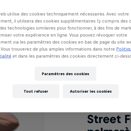
ido
web utilise des cookies techniquement nécessaires. Avec votre
ment, il utilisera des cookies supplémentaires (y compris des 
 des technologies similaires pour fonctionner, à des fins de mar
imiser votre expérience en ligne. Vous pouvez révoquer votre
Pays : J
ment via les paramètres des cookies en bas de page du site w
Vous trouverez de plus amples informations dans notre
Politiq
Tokido 
ialité
et dans les paramètres des cookies directement ci-desso
vivante.
Paramètres des cookies
20 ans, 
l'élite 
Tout refuser
Autoriser les cookies
tous les
Street F