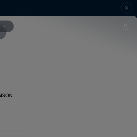
V
IMSON