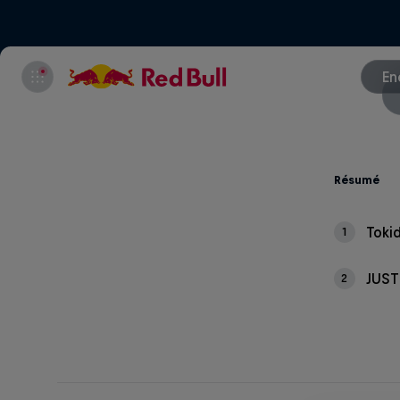
En
Résumé
Toki
1
JUS
2