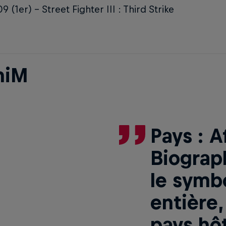
 (1er) - Street Fighter III : Third Strike
hiM
Pays : A
Biograp
le symb
entière,
pays hô