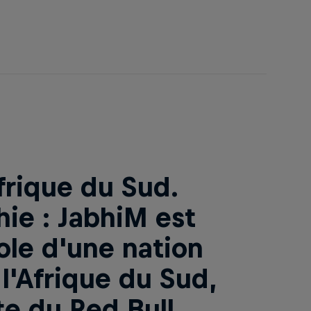
frique du Sud.
hie : JabhiM est
ole d'une nation
 l'Afrique du Sud,
te du Red Bull