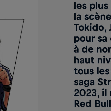
les plu
la scène
Tokido, 
pour sa 
à de no
haut ni
tous les
saga Str
2023, il
Red Bul