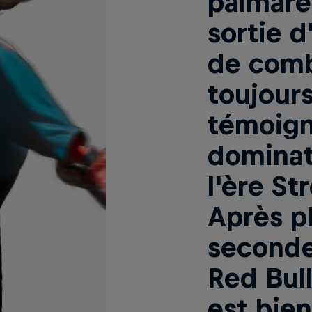
palmarès
sortie 
de comb
toujour
témoign
dominat
l'ère Str
Après p
seconde
Red Bul
est bie