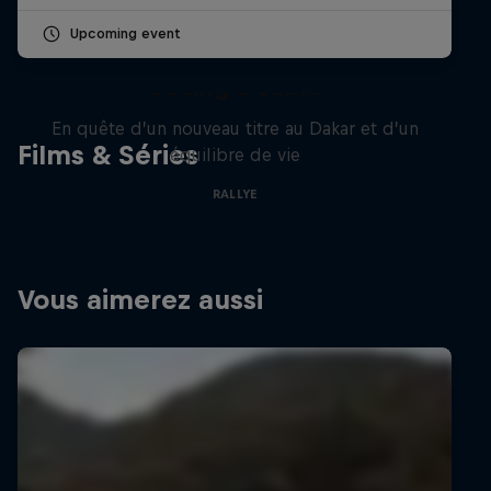
Upcoming event
Daniel 'Chucky' Sanders:
Seeing Double
En quête d’un nouveau titre au Dakar et d’un
Films & Séries
équilibre de vie
RALLYE
Vous aimerez aussi