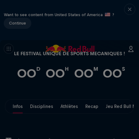
Want to see content from United States of America
?
Continue
LE FESTIVAL UNIQUE DE SPORTS MECANIQUES !
D
H
M
S
00
00
00
00
Infos
Disciplines
Athlètes
Recap
Jeu Red Bull M