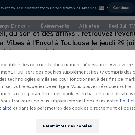
Continue
Want to see content from United States of America
?
ergy Drinks
Événements
Athlètes
Red Bull T
il, du son et des drinks : retrouvez l’even
 Vibes à l'Envol à Toulouse le jeudi 29 jui
grédients d’un été d’anthologie. Au progr
fs, des litres de Red Bull et bien sûr, bea
web utilise des cookies techniquement nécessaires. Avec votre
ment, il utilisera des cookies supplémentaires (y compris des 
 des technologies similaires pour fonctionner, à des fins de mar
imiser votre expérience en ligne. Vous pouvez révoquer votre
ment via les paramètres des cookies en bas de page du site w
Vous trouverez de plus amples informations dans notre
Politiq
ialité
et dans les paramètres des cookies directement ci-desso
ités
Paramètres des cookies