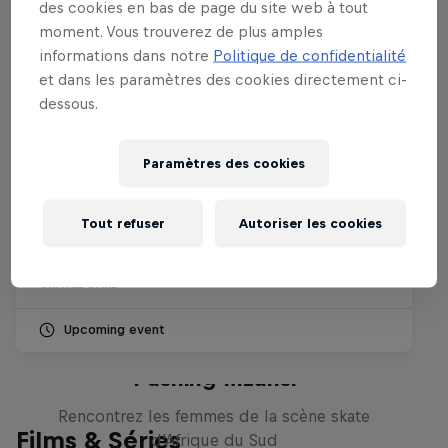
des cookies en bas de page du site web à tout
moment. Vous trouverez de plus amples
informations dans notre
Politique de confidentialité
et dans les paramètres des cookies directement ci-
dessous.
Paramètres des cookies
Red Bull Bowl Rippers
27 – 30 Août 2026
Tout refuser
Autoriser les cookies
Bowl du Prado, Marseille, France
SKATEBOARD
Upcoming event
Pushing Mzansi
Rencontrez les femmes de la scène skate
Films & Séries
d'Afrique du Sud