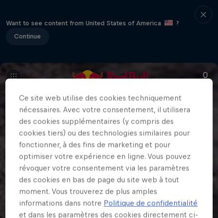
Want to see content from United States of America
?
Continue
Ce site web utilise des cookies techniquement
nécessaires. Avec votre consentement, il utilisera
des cookies supplémentaires (y compris des
cookies tiers) ou des technologies similaires pour
fonctionner, à des fins de marketing et pour
optimiser votre expérience en ligne. Vous pouvez
révoquer votre consentement via les paramètres
des cookies en bas de page du site web à tout
moment. Vous trouverez de plus amples
informations dans notre
Politique de confidentialité
et dans les paramètres des cookies directement ci-