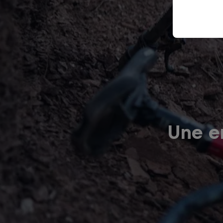
Une er