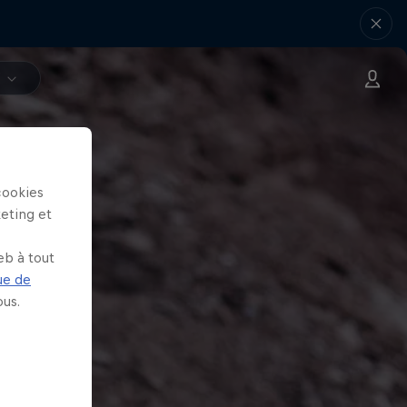
V
cookies
keting et
eb à tout
ue de
us.