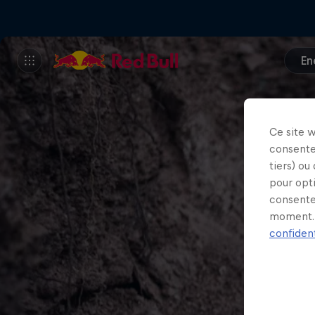
En
Ce site 
consente
tiers) ou
pour opt
consente
moment. 
confident