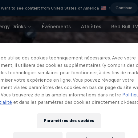
Continue
Want to see content from United States of America
?
ergy Drinks
Événements
Athlètes
Red Bull T
web utilise des cookies techniquement nécessaires. Avec votre
ment, il utilisera des cookies supplémentaires (y compris des 
 des technologies similaires pour fonctionner, à des fins de mar
imiser votre expérience en ligne. Vous pouvez révoquer votre
ment via les paramètres des cookies en bas de page du site w
Vous trouverez de plus amples informations dans notre
Politiq
ialité
et dans les paramètres des cookies directement ci-desso
Paramètres des cookies