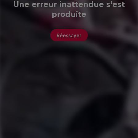
Une erreur inattendue s'est
produite
Réessayer