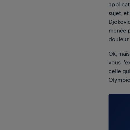
applicat
sujet, e
Djokovic
menée pa
douleur
Ok, mai
vous l’e
celle qu
Olympiq