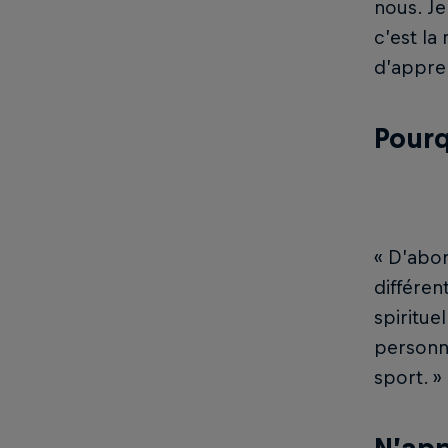
nous. J
c’est la
d’appren
Pourq
« D’abo
différen
spiritue
personne
sport. »