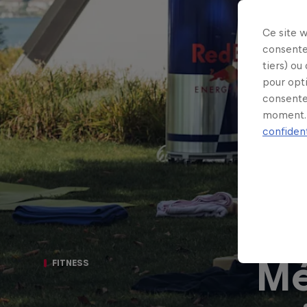
Ce site 
consente
tiers) ou
pour opt
consente
moment. 
confident
Mé
FITNESS