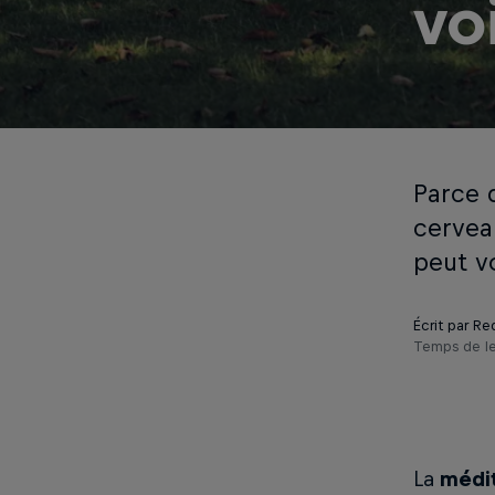
vo
Parce 
cerveau
peut v
Écrit par Re
Temps de le
La
médi