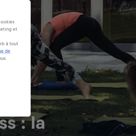
cookies
keting et
eb à tout
ue de
us.
s : la