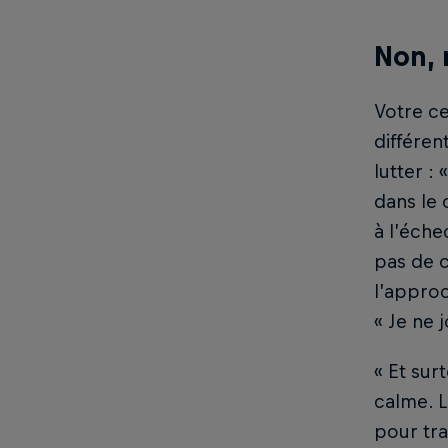
Non, 
Votre ce
différen
lutter :
dans le 
à l’éche
pas de c
l’approc
« Je ne 
« Et sur
calme. L
pour tra