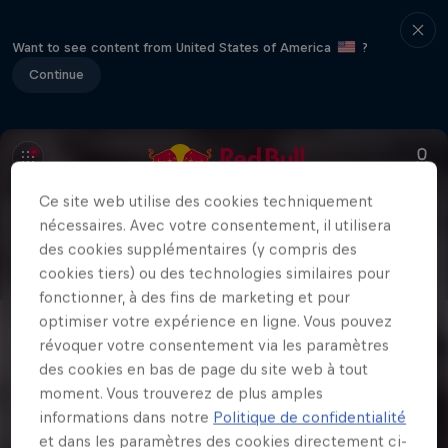
Want to see content from United States of America
?
Continue
Ce site web utilise des cookies techniquement
nécessaires. Avec votre consentement, il utilisera
des cookies supplémentaires (y compris des
cookies tiers) ou des technologies similaires pour
fonctionner, à des fins de marketing et pour
optimiser votre expérience en ligne. Vous pouvez
révoquer votre consentement via les paramètres
des cookies en bas de page du site web à tout
moment. Vous trouverez de plus amples
informations dans notre
Politique de confidentialité
et dans les paramètres des cookies directement ci-