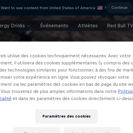
Continue
Want to see content from United States of America
?
ergy Drinks
Événements
Athlètes
Red Bull T
web utilise des cookies techniquement nécessaires. Avec votre
ment, il utilisera des cookies supplémentaires (y compris des 
 des technologies similaires pour fonctionner, à des fins de mar
imiser votre expérience en ligne. Vous pouvez révoquer votre
ment via les paramètres des cookies en bas de page du site w
Vous trouverez de plus amples informations dans notre
Politiq
ialité
et dans les paramètres des cookies directement ci-desso
Paramètres des cookies