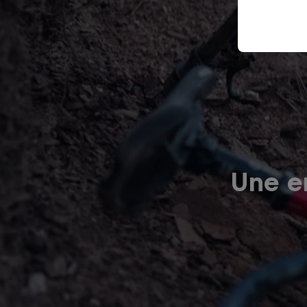
Une er