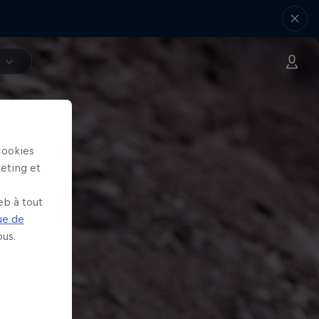
V
cookies
keting et
eb à tout
ue de
us.