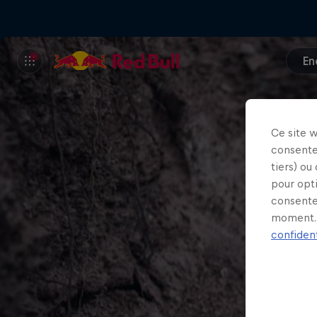
En
Ce site 
consente
tiers) ou
pour opt
consente
moment. 
confident