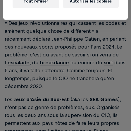
Tout refuser
Autoriser les cookies
« Des jeux révolutionnaires qui cassent les codes et
amènent quelque chose de différent » a
récemment déclaré Jean-Philippe Gatien, en parlant
des nouveaux sports proposés pour Paris 2024. Le
problème, c’est qu’avant de savoir si on verra de
l’
escalade
, du
breakdance
ou encore du
surf
dans
5 ans, il va falloir attendre. Comme toujours. Et
longtemps, puisque le CIO ne tranchera qu’en
décembre 2020.
Les
Jeux d’Asie du Sud-Est
(aka les
SEA Games
),
n’ont pas ce genre de problèmes, eux. Organisés
tous les deux ans sous la supervision du CIO, ils
permettent aux pays hôtes de faire leurs propres