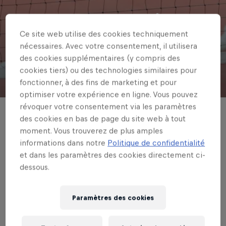
Ces Jeux Olympiques
Ce site web utilise des cookies techniquement
que vous ne
nécessaires. Avec votre consentement, il utilisera
connaissez pas
des cookies supplémentaires (y compris des
cookies tiers) ou des technologies similaires pour
fonctionner, à des fins de marketing et pour
© Shutterstock
optimiser votre expérience en ligne. Vous pouvez
révoquer votre consentement via les paramètres
des cookies en bas de page du site web à tout
Bateau-dragon, hockey en apnée, kick-
moment. Vous trouverez de plus amples
volley : on a fait le tour des sports les plus
informations dans notre
Politique de confidentialité
étranges des prochains Jeux d'Asie du
et dans les paramètres des cookies directement ci-
Sud-est.
dessous.
Écrit par Red Bull France
Paramètres des cookies
Temps de lecture estimé : 3 minutes
Published on
07.03.2019 ·
15:36 UTC