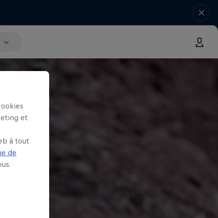
V
cookies
keting et
eb à tout
ue de
us.