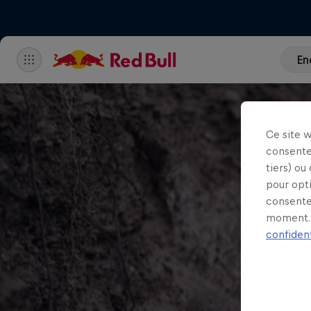
En
Ce site 
consente
tiers) ou
pour opt
consente
moment. 
confident