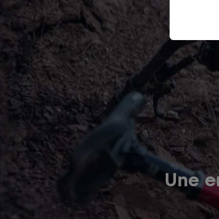
Une er