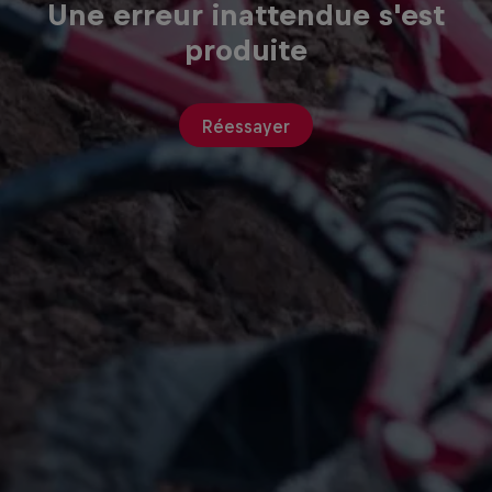
Une erreur inattendue s'est
produite
Réessayer