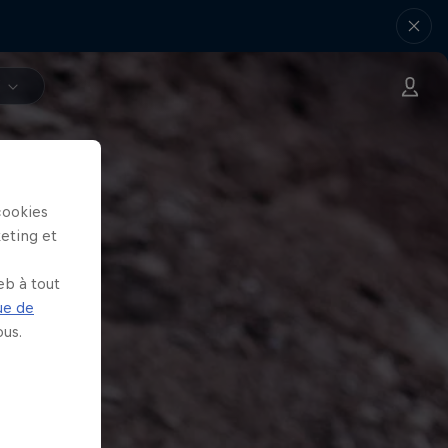
V
cookies
keting et
eb à tout
ue de
us.