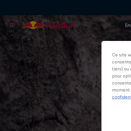
En
Ce site 
consente
tiers) ou
pour opt
consente
moment. 
confident