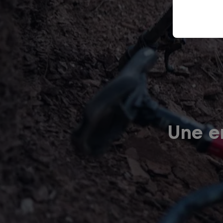
Une er