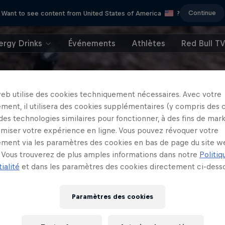
Continue
Want to see content from United States of America
?
ergy Drinks
Événements
Athlètes
Red Bull T
web utilise des cookies techniquement nécessaires. Avec votre
ment, il utilisera des cookies supplémentaires (y compris des 
 des technologies similaires pour fonctionner, à des fins de mar
imiser votre expérience en ligne. Vous pouvez révoquer votre
ment via les paramètres des cookies en bas de page du site w
Vous trouverez de plus amples informations dans notre
Politiq
ialité
et dans les paramètres des cookies directement ci-desso
Paramètres des cookies