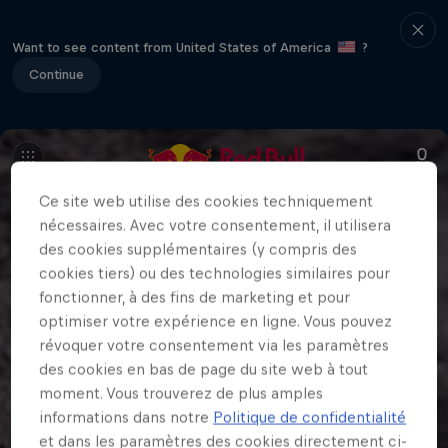
Want to see content from United States of America
?
Continue
Ce site web utilise des cookies techniquement
nécessaires. Avec votre consentement, il utilisera
des cookies supplémentaires (y compris des
cookies tiers) ou des technologies similaires pour
fonctionner, à des fins de marketing et pour
optimiser votre expérience en ligne. Vous pouvez
révoquer votre consentement via les paramètres
des cookies en bas de page du site web à tout
moment. Vous trouverez de plus amples
informations dans notre
Politique de confidentialité
et dans les paramètres des cookies directement ci-