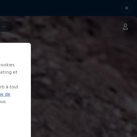
V
cookies
keting et
eb à tout
ue de
us.