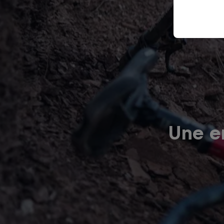
Une er