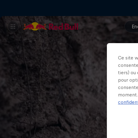
En
Ce site 
consente
tiers) ou
pour opt
consente
moment. 
confident