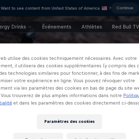
Continue
Want to see content from United States of America
?
ergy Drinks
Événements
Athlètes
Red Bull T
web utilise des cookies techniquement nécessaires. Avec votre
ment, il utilisera des cookies supplémentaires (y compris des 
 des technologies similaires pour fonctionner, à des fins de mar
imiser votre expérience en ligne. Vous pouvez révoquer votre
ment via les paramètres des cookies en bas de page du site w
Vous trouverez de plus amples informations dans notre
Politiq
ialité
et dans les paramètres des cookies directement ci-desso
Paramètres des cookies