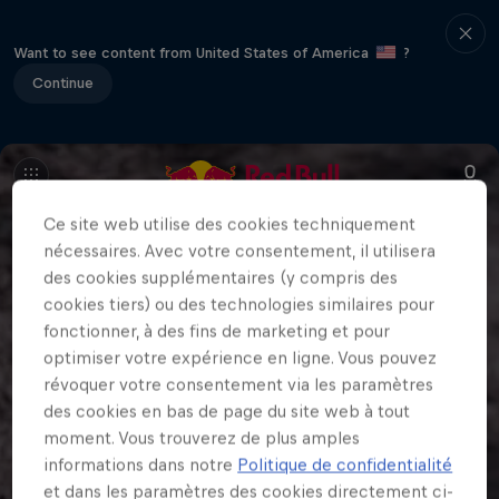
Want to see content from United States of America
?
Continue
Ce site web utilise des cookies techniquement
nécessaires. Avec votre consentement, il utilisera
des cookies supplémentaires (y compris des
cookies tiers) ou des technologies similaires pour
fonctionner, à des fins de marketing et pour
optimiser votre expérience en ligne. Vous pouvez
révoquer votre consentement via les paramètres
des cookies en bas de page du site web à tout
moment. Vous trouverez de plus amples
informations dans notre
Politique de confidentialité
et dans les paramètres des cookies directement ci-