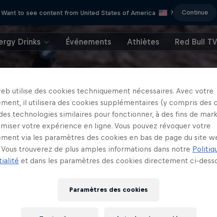
Continue
Want to see content from United States of America
?
ergy Drinks
Événements
Athlètes
Red Bull T
web utilise des cookies techniquement nécessaires. Avec votre
ment, il utilisera des cookies supplémentaires (y compris des 
 des technologies similaires pour fonctionner, à des fins de mar
imiser votre expérience en ligne. Vous pouvez révoquer votre
ment via les paramètres des cookies en bas de page du site w
Vous trouverez de plus amples informations dans notre
Politiq
ialité
et dans les paramètres des cookies directement ci-desso
Paramètres des cookies