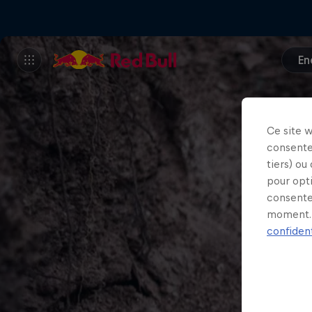
En
Ce site 
consente
tiers) ou
pour opt
consente
moment. 
confident