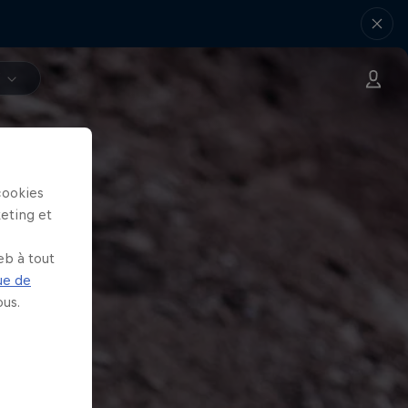
V
cookies
keting et
eb à tout
ue de
us.