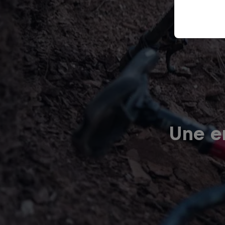
Une er