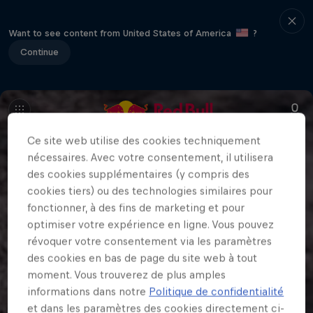
Want to see content from United States of America
?
Continue
Ce site web utilise des cookies techniquement
nécessaires. Avec votre consentement, il utilisera
des cookies supplémentaires (y compris des
cookies tiers) ou des technologies similaires pour
fonctionner, à des fins de marketing et pour
optimiser votre expérience en ligne. Vous pouvez
révoquer votre consentement via les paramètres
des cookies en bas de page du site web à tout
moment. Vous trouverez de plus amples
informations dans notre
Politique de confidentialité
et dans les paramètres des cookies directement ci-