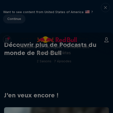
Want to see content from United States of America
?
Continue
Mind Set Win : découvre les
clés d'un esprit gagnant
Découvrir plus de Podcasts du
Découvre les tactiques mentales des
monde de Red Bull
meilleurs athlètes
2 Saisons · 7 épisodes
J'en veux encore !