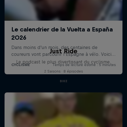
Just Ride
Le podcast le plus divertissant du cyclisme.
2 Saisons · 8 épisodes
BIKE