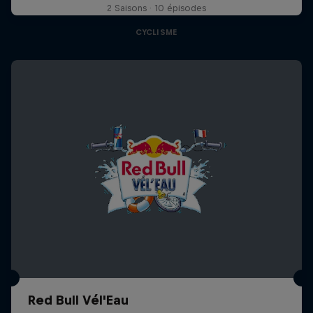
2 Saisons · 10 épisodes
CYCLISME
Red Bull Vél'Eau