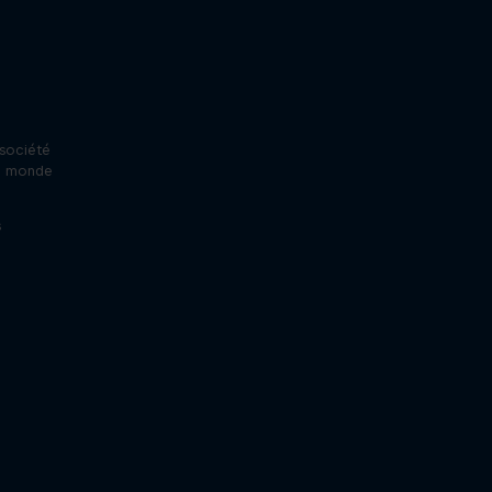
in
 société
un monde
…
s