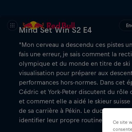
En
Mind Set Win S2 E4
"Mon cerveau a descendu ces pistes un 
fais une erreur, je sais comment la rec
olympique et du monde en titre de ski 
visualisation pour préparer aux descent
performances hors-normes. Dans cet ép
Cédric et York-Peter discutent du rôle
et comment elle a aidé le skieur suiss
de sa carrière à Pékin. Le duo d'animat
identifier leur propre routine dans leur
Ce site 
consente