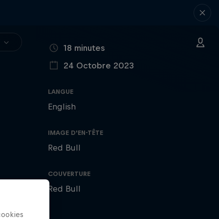
V
DURÉE
18 minutes
24 Octobre 2023
PUBLIÉ LE
LANGUE
English
IMAGE D'EN-TÊTE
Red Bull
COUVERTURE
Red Bull
cookies