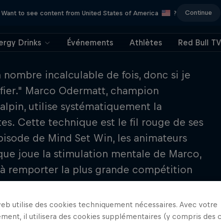
Continue
Want to see content from United States of America
?
ergy Drinks
Événements
Athlètes
Red Bull T
nombre incalculable de fois, donc si je
tifier." Marco Odermatt, champion
alpin, utilise systématiquement la
es. Cette technique est le fil rouge de ses
isode de Mind Set Win, les animateurs
 que joue la stimulation mentale de Marco,
e à remporter la plus grande compétition
eurs encourage ensuite les auditeurs à
 vie quotidienne.
web utilise des cookies techniquement nécessaires. Avec votre
ment, il utilisera des cookies supplémentaires (y compris des 