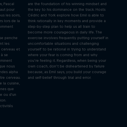
w, Pascal
are the foundation of his winning mindset and
faut pour
the key to his dominance on the track. Hosts
s les soirs,
Cédric and York explore how Emil is able to
s lors de la
think rationally in key moments and provide a
comment
step-by-step plan to help us all train to
become more courageous in daily life. The
 se penche
exercise involves frequently putting yourself in
nt les
uncomfortable situations and challenging
e cerveau et
yourself to be rational in trying to understand
 à se
where your fear is coming from and why
aminent
you’re feeling it. Regardless, when being your
 que nous
own coach, don’t be disheartened by failure
ondes alpha
because, as Emil says, you build your courage
tre cerveau.
and self-belief through trial and error.
e la cuisine,
nnes que
e ou d'un
ion.
ctivités