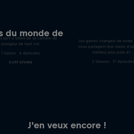
e monde d'Orlando
ts du monde de
Aujourd'hui Dema
ombien Orlando Duque partage
s qu'il a tirées de sa carrière de
Les games changers de notre
plongeur de haut vol.
nous partagent leur vision d’
meilleur, plus juste et 
1 Saison · 4 épisodes
2 Saisons · 17 épisode
CLIFF DIVING
J'en veux encore !