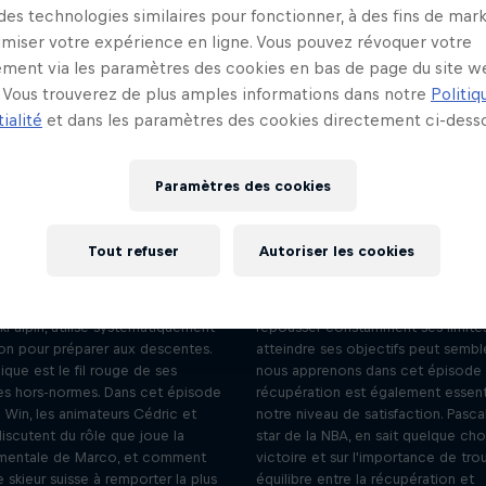
 des technologies similaires pour fonctionner, à des fins de mar
imiser votre expérience en ligne. Vous pouvez révoquer votre
ment via les paramètres des cookies en bas de page du site w
Vous trouverez de plus amples informations dans notre
Politiq
ialité
et dans les paramètres des cookies directement ci-desso
Marco Odermatt et sa
Pascal Siakam e
préparation mentale
l’importance du
mental
Saison 2 Épisode 4
Paramètres des cookies
18 minutes · 24.10.2023
Saison 2 Épisode 10
19 minutes · 05.12.2
u a descendu ces pistes un
Tout refuser
Autoriser les cookies
culable de fois, donc si je fais une
« Il est important pour le corps et l
ais comment la rectifier." Marco
pouvoir se reposer et de prendre
champion olympique et du monde
pour soi. » Si l'idée qu'il faut rester
ski alpin, utilise systématiquement
repousser constamment ses limite
tion pour préparer aux descentes.
atteindre ses objectifs peut sembl
que est le fil rouge de ses
nous apprenons dans cet épisode 
s hors-normes. Dans cet épisode
récupération est également essent
 Win, les animateurs Cédric et
notre niveau de satisfaction. Pasca
iscutent du rôle que joue la
star de la NBA, en sait quelque cho
 mentale de Marco, et comment
victoire et sur l'importance de tro
le skieur suisse à remporter la plus
équilibre entre la récupération et