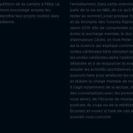
tition de sa carrière à Pékin. Le
l'entraînement. Dans cette intervie
teurs encourage ensuite les
parle de la vie en NBA, de ce qu'il 
identifier leur propre routine dans
rester au sommet, jouer presque tou
tidienne.
et du triomphe des Toronto Raptor
sason 2019. Afin de comprendre 
éviter la surcharge mentale, le duo
d'animateurs Cédric et York-Peter
sur la science qui explique comme
ondes cérébrales bêta stimulent l
les ondes cérébrales alpha l'aident
détendre et à se ressourcer. Ils ex
ensuite les activités quotidiennes
pouvons faire pour améliorer les 
et réduire la charge mentale de no
Il s'agit notamment de la lecture, d
des conversations avec les perso
vous aimez, de l'écoute de musiqu
podcast, du yoga ou de la méditat
Écoutez et voyez si l'une de ces a
pourrait vous convenir.