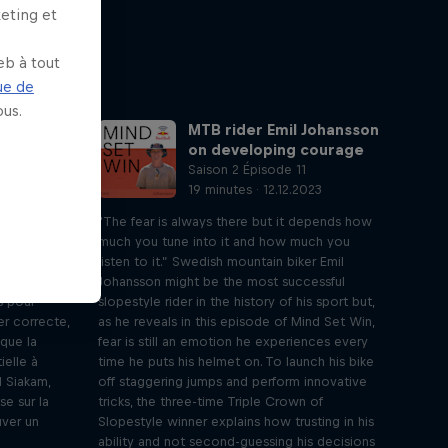
keting et
eb à tout
ue de
us.
t
MTB rider Emil Johansson
 repos
on developing courage
Saison 2 Épisode 11
19 minutes · 12.12.2023
023
"The fear is always there but it depends how
'esprit de
much you tune into it and how much you
 du temps
listen to it.” Swedish mountain biker Emil
 actif et
Johansson might be the most successful
s pour
slopestyle rider in the history of his sport but,
er correcte,
as he reveals in this episode of Mind Set Win,
que la
fear is still an emotion he experiences every
ielle à
time he puts his helmet on. To launch his bike
l Siakam,
off staggering jumps and perform innovative
se sur la
tricks, the three-time Triple Crown of
uver un
Slopestyle winner explains how trusting in his
ability and not second-guessing his decisions