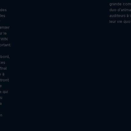
grande compé
 des
duo d'anima
les
auditeurs à 
r
leur vie quo
enser
r le
e WIN
ortant
abord,
ces
final
e à
tront
e
e qui
tu
a
en
n