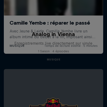
Analog in Vienna
Enregistrements live directement sur vinyle
1 Saison · 4 épisodes
MUSIQUE