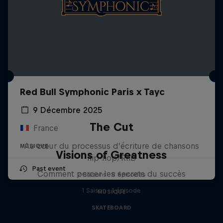
Red Bull Symphonic Paris x Tayc
9 Décembre 2025
The Cut
France
Au cœur du processus d’écriture de chansons
MUSIQUE
Visions of Greatness
hip-hop/RnB
Past event
Comment percer les secrets du succès
2 Saisons · 8 épisodes
1 Saison · 1 épisode
MUSIQUE
SKATEBOARD