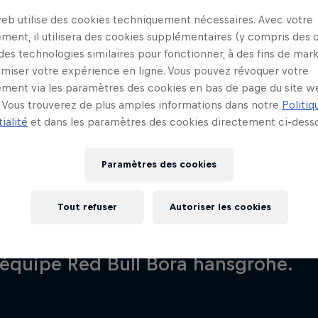
ra hansgrohe 
web utilise des cookies techniquement nécessaires. Avec votre
ment, il utilisera des cookies supplémentaires (y compris des 
 des technologies similaires pour fonctionner, à des fins de mar
imiser votre expérience en ligne. Vous pouvez révoquer votre
ment via les paramètres des cookies en bas de page du site w
Vous trouverez de plus amples informations dans notre
Politiq
ialité
et dans les paramètres des cookies directement ci-desso
Paramètres des cookies
Tout refuser
Autoriser les cookies
km à vélo et tente de gagner une e
’équipe Red Bull Bora hansgrohe.