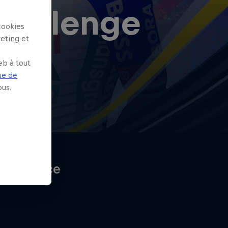
Challenge
cookies
keting et
eb à tout
ue de
us.
xpérience