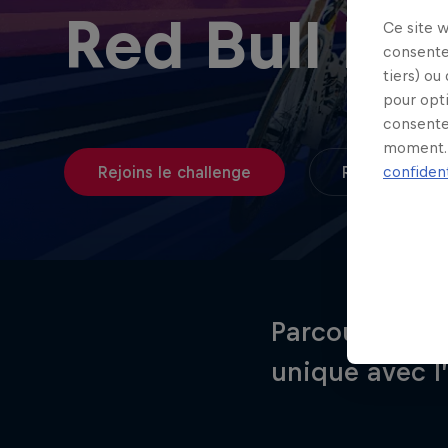
Red Bull Bo
Ce site 
consente
tiers) ou
pour opt
consente
moment. 
confident
Rejoins le challenge
Règlement
Parcours 700 
unique avec l