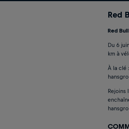
Red B
Red Bull
Du 6 jui
km à vél
À la clé
hansgroh
Rejoins 
enchaîne
hansgro
COMME