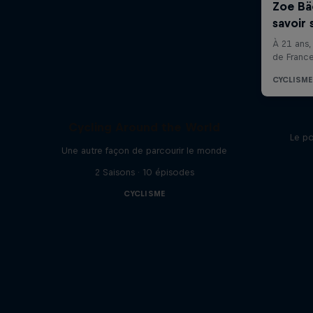
Cycling Around the World
Le po
Une autre façon de parcourir le monde
2 Saisons · 10 épisodes
CYCLISME