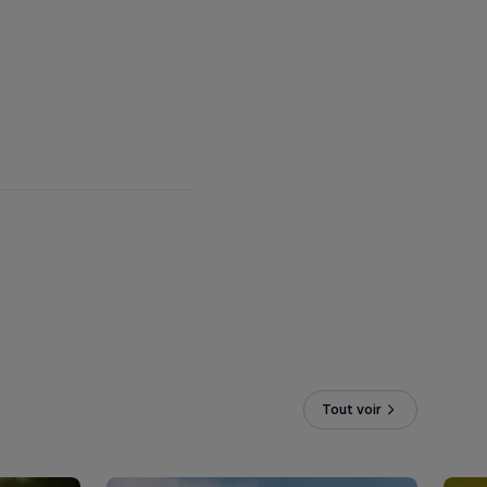
ÉTAPE 3
 le
Tente de remporter une expérience
fos
exclusive avec l'équipe Red Bull Bora
hansgrohe du 24 au 26 juillet 2026.
Tout voir