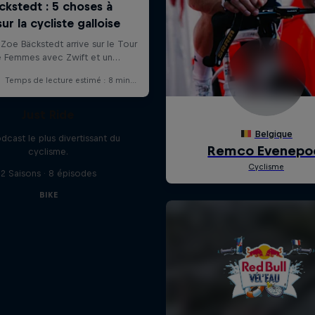
Just Ride
dcast le plus divertissant du
cyclisme.
2 Saisons · 8 épisodes
BIKE