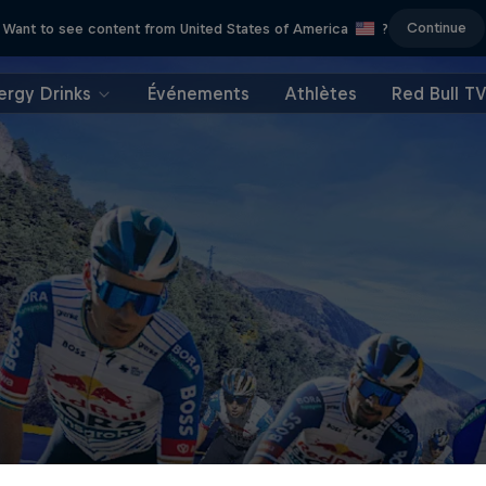
Continue
Want to see content from United States of America
?
ergy Drinks
Événements
Athlètes
Red Bull T