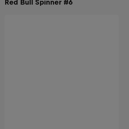
Red Bull Spinner #6