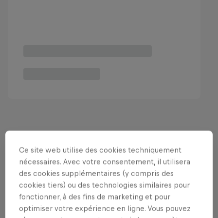
Red Bull Spinner #11
Ce site web utilise des cookies techniquement
nécessaires. Avec votre consentement, il utilisera
des cookies supplémentaires (y compris des
cookies tiers) ou des technologies similaires pour
fonctionner, à des fins de marketing et pour
optimiser votre expérience en ligne. Vous pouvez