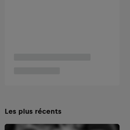
Les plus récents