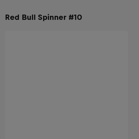
Red Bull Spinner #10