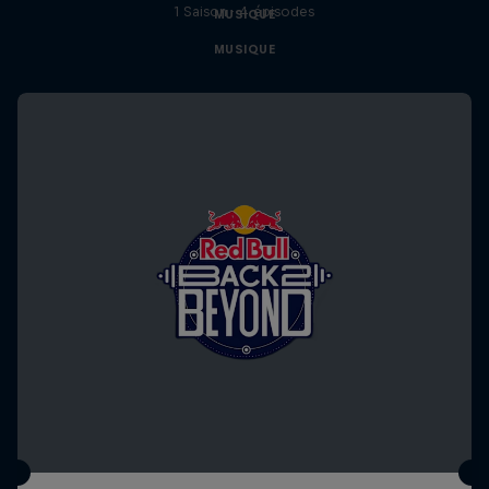
1 Saison · 4 épisodes
MUSIQUE
MUSIQUE