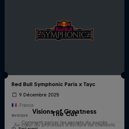
Red Bull Symphonic Paris x Tayc
9 Décembre 2025
France
Visions of Greatness
The Cut
MUSIQUE
Comment percer les secrets du succès
Au cœur du processus d’écriture de chansons
Past event