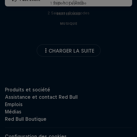
hip-hop/RnB
1 Saison · 1 épisode
2 Saisons · 8 épisodes
SKATEBOARD
MUSIQUE
CHARGER LA SUITE