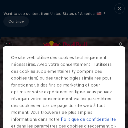
Want to see content from United States of America
?
Continue
Ce site web utilise des cookies techniquement
nécessaires. Avec votre consentement, il utilisera
des cookies supplémentaires (y compris des
cookies tiers) ou des technologies similaires pour
fonctionner, à des fins de marketing et pour
optimiser votre expérience en ligne. Vous pouvez
révoquer votre consentement via les paramètres
des cookies en bas de page du site web à tout
moment. Vous trouverez de plus amples
informations dans notre
Politique de confidentialité
et dans les paramètres des cookies directement ci-