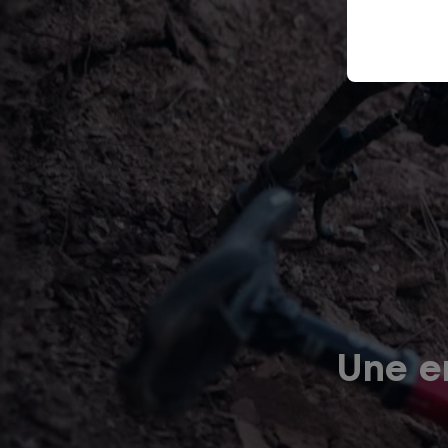
Une er