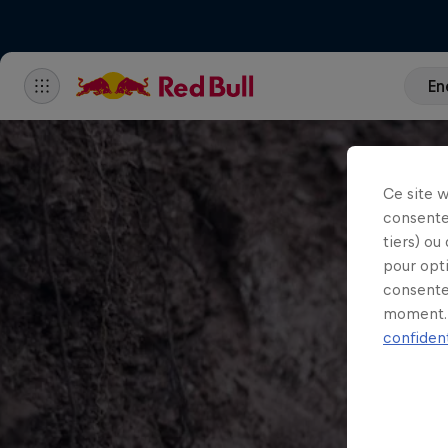
En
Ce site 
consente
tiers) ou
pour opt
consente
moment. 
confident