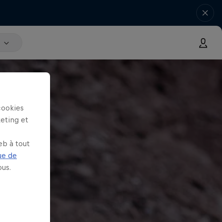
V
cookies
keting et
eb à tout
ue de
us.