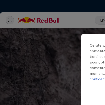
En
Ce site 
consente
tiers) ou
pour opt
consente
moment. 
confident