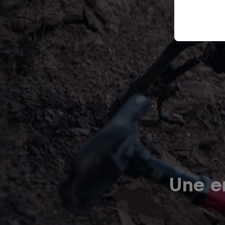
Une er