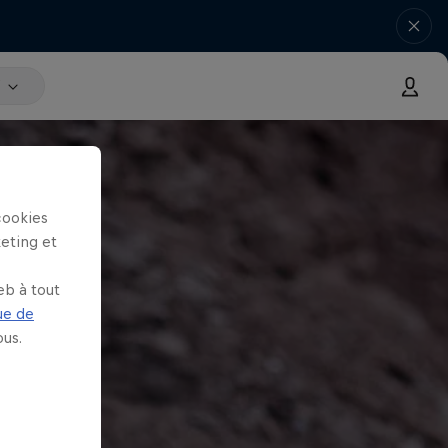
V
cookies
keting et
eb à tout
ue de
us.